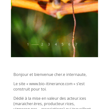
1
2
3
4
5
6
7
Bonjour et bienvenue cher.e internaute,
Le site « www.bio-itinerance.com » s’est
construit pour toi.
Dédié à la mise en valeur des acteur.ices
(maraicher.ères, producteur.rices,