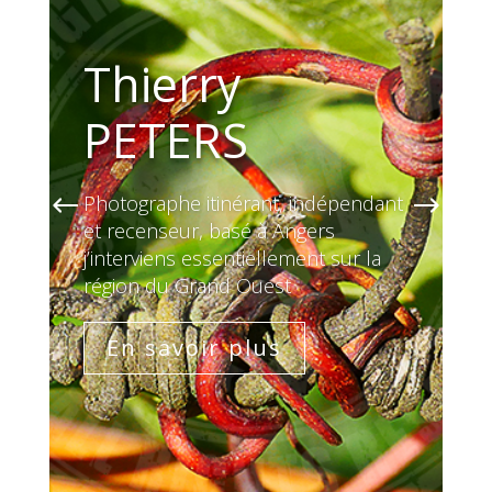
Thierry
PETERS
Photographe itinérant, indépendant
et recenseur, basé à Angers
j’interviens essentiellement sur la
région du Grand Ouest
En savoir plus